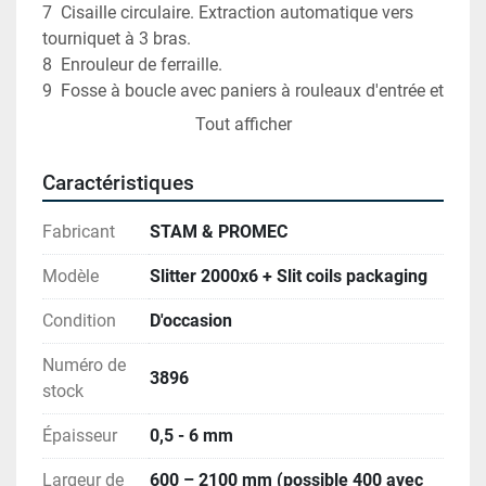
7  Cisaille circulaire. Extraction automatique vers 
tourniquet à 3 bras.

8  Enrouleur de ferraille.

9  Fosse à boucle avec paniers à rouleaux d'entrée et 
de sortie.

Tout afficher
10 Table de sortie et dispositif de tension de bande. 
Rouleaux de traction, de freinage et cisaille 
Caractéristiques
d'extrémité

11 Mandrin d'enroulement.

Fabricant
STAM & PROMEC
12 Tourniquet de déchargement à 4 bras. 4x25 
tonnes par bras.

Modèle
Slitter 2000x6 + Slit coils packaging
13 Pupitres de commande : principal, dérouleur et 
Condition
D'occasion
enrouleur.

14 Armoires électriques

Numéro de
15 Outillage existant.

3896
stock
16 Ligne de conditionnement de bobines refendues. 
Composée de : 

Épaisseur
0,5 - 6 mm
		- dispositif de retournement des bobines, 

Largeur de
600 – 2100 mm (possible 400 avec
		- convoyeur à rouleaux, 
