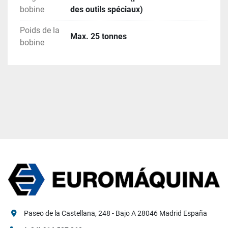
bobine
des outils spéciaux)
		- table de cerclage Signode, 

		- convoyeur à rouleaux, 

Poids de la
		- empilage des bobines.
Max. 25 tonnes
bobine
Paseo de la Castellana, 248 - Bajo A 28046 Madrid España