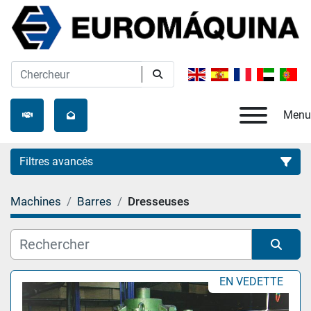
Menu
Filtres avancés
Machines
Barres
Dresseuses
Catégorie
Fabricant
Trier par
EN VEDETTE