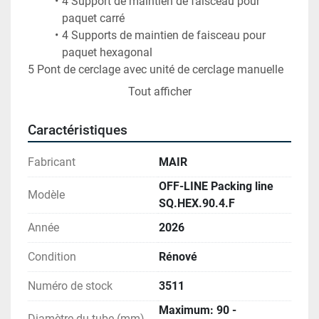
4 Support de maintien de faisceau pour 
4 Supports de maintien de faisceau pour 
5 Pont de cerclage avec unité de cerclage manuelle 
SIGNODE
Tout afficher
6 Chariot mobile pour l'extraction frontale du paquet 
Caractéristiques
8 Nouveau panneau de commande électrique avec 
Fabricant
MAIR
OFF-LINE Packing line
9 Nouveau système de drainage d'émulsion et de 
Modèle
SQ.HEX.90.4.F
pesage des paquets
Année
2026
Condition
Rénové
Numéro de stock
3511
Maximum: 90 -
Diamètre du tube (mm)