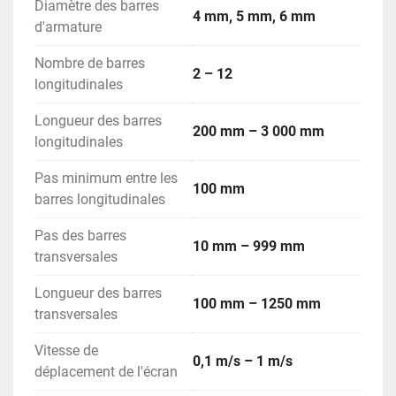
Diamètre des barres
4 mm, 5 mm, 6 mm
d'armature
Nombre de barres
2 – 12
longitudinales
Longueur des barres
200 mm – 3 000 mm
Température maximale du caloporteur entrant : 35 
longitudinales
Pas minimum entre les
Consommation de caloporteur : 60 l/min
100 mm
barres longitudinales
Pas des barres
10 mm – 999 mm
transversales
Longueur des barres
100 mm – 1250 mm
transversales
Vitesse de
0,1 m/s – 1 m/s
déplacement de l'écran