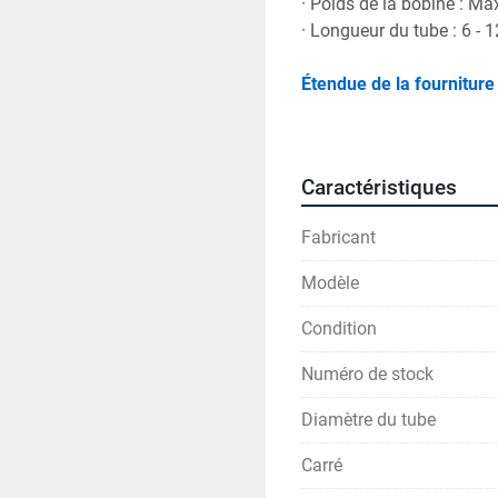
· 
Poids de la bobine : Ma
· 
Longueur du tube : 6 - 
Étendue de la fourniture
Ligne d'entrée
Section de formag
Section de coupe e
Caractéristiques
Composants électr
Système hydrauli
Fabricant
Outillage
Soudeuse haute f
Modèle
Recuiseur de doub
Contrôle par coura
Condition
Botteleuse semi-
Numéro de stock
Système de raclag
Diamètre du tube
Carré