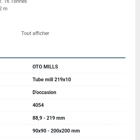
x. 16 Tonnes
12 m
Tout afficher
e et calibrage OTO 219.10
t table de sortie
iques et électroniques
que
OTO MILLS
réquence (HF) Thermatool CFI 600 kW
Tube mill 219x10
le cordon (500 kW x 2) – Thermatool
nts de Foucault (Eddy current) en ligne – Foerster
D'occasion
automatique
4054
e du cordon intérieur du tube – Alpha Metall
88,9 - 219 mm
90x90 - 200x200 mm