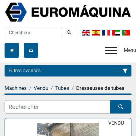
Menu
Filtres avancés
Machines
Vendu
Tubes
Dresseuses de tubes
Catégorie
Fabricant
Trier par
VENDU