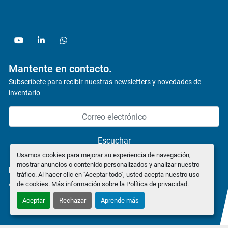
youtube
linkedin
whatsapp
Mantente en contacto.
Subscríbete para recibir nuestras newsletters y novedades de
inventario
Escuchar
Usamos cookies para mejorar su experiencia de navegación,
mostrar anuncios o contenido personalizados y analizar nuestro
política de privacidad
tráfico. Al hacer clic en "Aceptar todo", usted acepta nuestro uso
Administrar cookies
de cookies. Más información sobre la
Política de privacidad
.
Aceptar
Rechazar
Aprende más