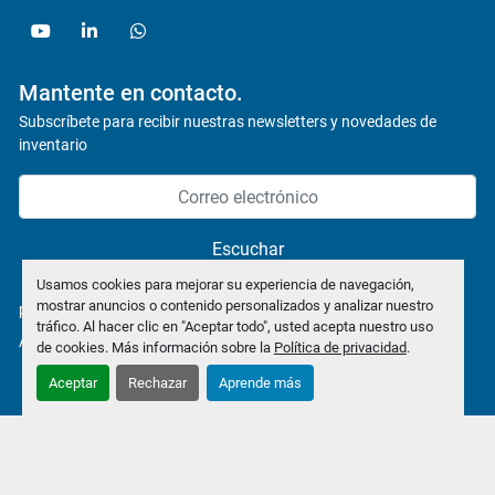
youtube
linkedin
whatsapp
Mantente en contacto.
Subscríbete para recibir nuestras newsletters y novedades de
inventario
Escuchar
Usamos cookies para mejorar su experiencia de navegación,
mostrar anuncios o contenido personalizados y analizar nuestro
política de privacidad
tráfico. Al hacer clic en "Aceptar todo", usted acepta nuestro uso
Administrar cookies
de cookies. Más información sobre la
Política de privacidad
.
Aceptar
Rechazar
Aprende más