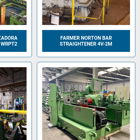
ZADORA
FARMER NORTON BAR
 WRPT2
STRAIGHTENER 4V-2M