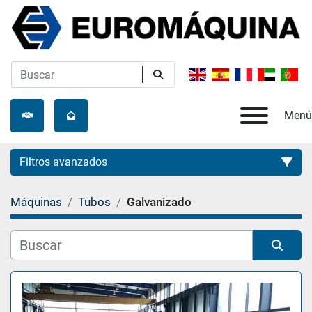
Menú
Filtros avanzados
Máquinas
Tubos
Galvanizado
Categoría
Fabricante
Ordenar por