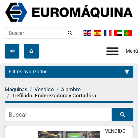
Menú
Filtros avanzados
Máquinas
Vendido
Alambre
Categoría
Trefilado, Enderezadora y Cortadora
Fabricante
Ordenar por
VENDIDO