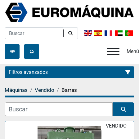
Menú
Filtros avanzados
Máquinas
Vendido
Barras
Categoría
Fabricante
Ordenar por
VENDIDO