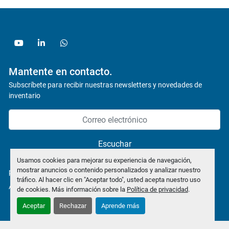
youtube
linkedin
whatsapp
Mantente en contacto.
Subscríbete para recibir nuestras newsletters y novedades de
inventario
Escuchar
Usamos cookies para mejorar su experiencia de navegación,
mostrar anuncios o contenido personalizados y analizar nuestro
política de privacidad
tráfico. Al hacer clic en "Aceptar todo", usted acepta nuestro uso
Administrar cookies
de cookies. Más información sobre la
Política de privacidad
.
Aceptar
Rechazar
Aprende más