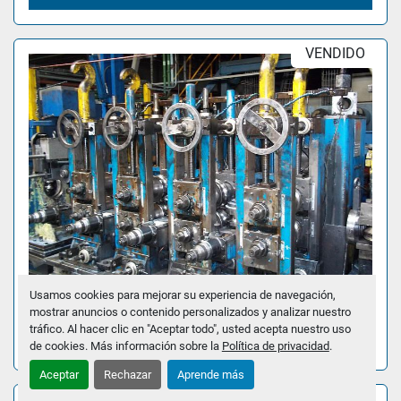
VENDIDO
Usamos cookies para mejorar su experiencia de navegación,
mostrar anuncios o contenido personalizados y analizar nuestro
tráfico. Al hacer clic en "Aceptar todo", usted acepta nuestro uso
MTM LÍNEA DE TUBO 63.5X4 / 60.C
de cookies. Más información sobre la
Política de privacidad
.
Aceptar
Rechazar
Aprende más
VENDIDO