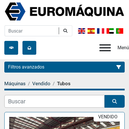
Menú
Filtros avanzados
Máquinas
Vendido
Tubos
Categoría
Fabricante
Ordenar por
VENDIDO