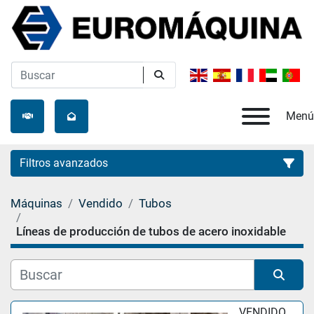
Menú
Filtros avanzados
Máquinas
Vendido
Tubos
Categoría
Líneas de producción de tubos de acero inoxidable
Fabricante
Ordenar por
VENDIDO