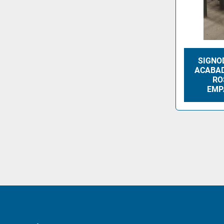
SIGNO
ACABAD
RO
EMP