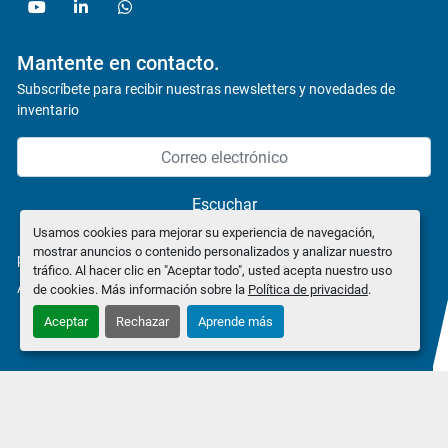
youtube
linkedin
whatsapp
Mantente en contacto.
Subscríbete para recibir nuestras newsletters y novedades de
inventario
Escuchar
Usamos cookies para mejorar su experiencia de navegación,
mostrar anuncios o contenido personalizados y analizar nuestro
política de privacidad
tráfico. Al hacer clic en "Aceptar todo", usted acepta nuestro uso
Administrar cookies
de cookies. Más información sobre la
Política de privacidad
.
Aceptar
Rechazar
Aprende más